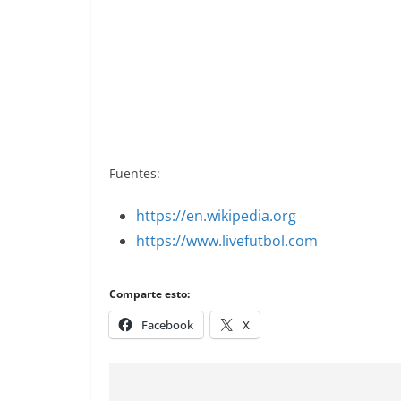
Eurocopa 1984. Busk (Dinamarca). Edit
Fuentes:
https://en.wikipedia.org
https://www.livefutbol.com
Comparte esto:
Facebook
X