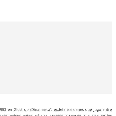
1953 en Glostrup (Dinamarca), exdefensa danés que jugó entre
ia, Países Bajos, Bélgica, Francia y Austria y lo hizo en los