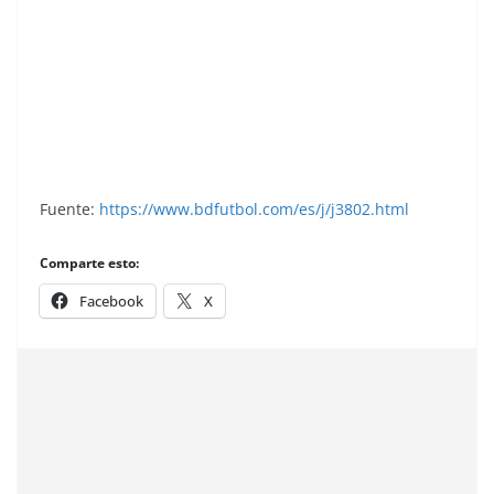
Super Cromos Los Mejores del Mundo (1981).
Chicle Fútbol Boomer.
Fuente:
https://www.bdfutbol.com/es/j/j3802.html
Comparte esto:
Facebook
X