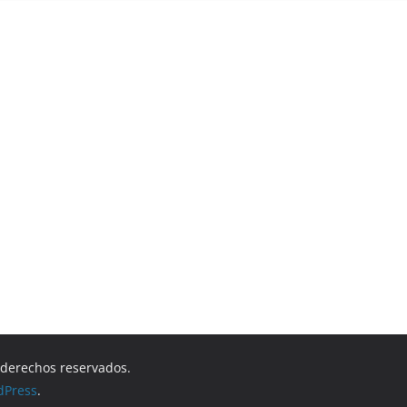
s derechos reservados.
dPress
.