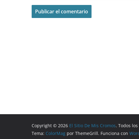
Copyright © 2026
El Sitio De Mis Cromos
. Todos lo
Tema:
ColorMag
por ThemeGrill. Funciona con
Wor