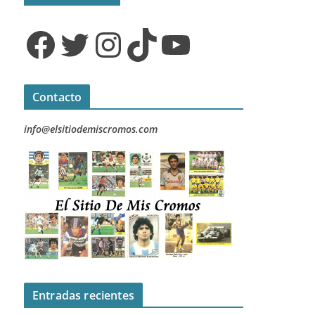
Facebook
Twitter
Instagram
TikTok
YouTube
Contacto
info@elsitiodemiscromos.com
Entradas recientes