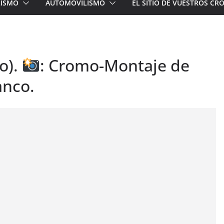
LISMO
AUTOMOVILISMO
EL SITIO DE VUESTROS C
o).
: Cromo-Montaje de
anco.