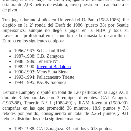
estatura de 2,08 metros de estatura, cuyo puesto en la cancha era el
de pívot.
Tras jugar durante 4 años en Universidad DePaul (1982-1986), fue
elegido en la 2ª ronda del Draft de 1986 (puesto 38) por Seattle
Supersonics, aunque no llegó a jugar en la NBA y toda su
trayectoria profesional en el mundo de la canasta la desarrolló en
Europa en los siguientes equipos:
1986-1987: Sebastiani Rieti
1987-1988: C.B. Zaragoza
1988-1989: Tenerife Nº1
1989-1990:
Joventut Badalona
1990-1993: Mens Sana Siena
1993-1994: Pallacanestro Trieste
1994-1995: PAOK Salónica
Lemone Lampley disputó un total de 120 partidos en la Liga ACB
durante 3 temporadas con 3 equipos diferentes:
CAI Zaragoza
(1987-88),
Tenerife N.º 1 (1988-89) y RAM Joventut (1989-90)
,
campañas
en las que promedió 36 minutos, 18,9 puntos y 7,8
rebotes por partido, consiguiendo un total de 2.264 puntos y 931
rebotes distribuidos de la siguiente manera:
1987-1988: CAI Zaragoza: 33 partidos y 618 puntos.