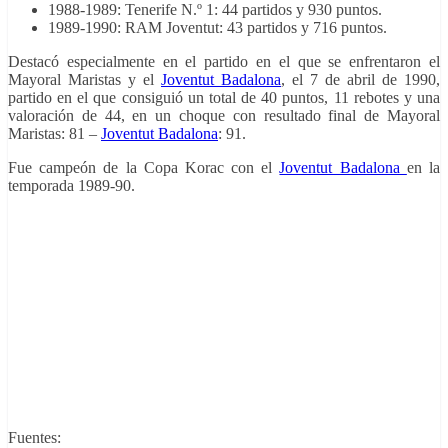
1988-1989: Tenerife N.º 1: 44 partidos y 930 puntos.
1989-1990: RAM Joventut: 43 partidos y 716 puntos.
Destacó especialmente en el partido en el que se enfrentaron el
Mayoral Maristas y el
Joventut Badalona
, el 7 de abril de 1990,
partido en el que consiguió un total de 40 puntos, 11 rebotes y una
valoración de 44, en un choque con resultado final de Mayoral
Maristas: 81 –
Joventut Badalona
: 91.
Fue campeón de la Copa Korac con el
Joventut Badalona
en la
temporada 1989-90.
Basket 90 ACB.
Lemone
Lemone
Lampley
Lampley
(Joventut de
(Joventud de
Badalona). 📸:
Badalona).
Cromo-Montaje
Ediciones
del Grupo de
Baloncesto 86-
Panini. 📸:
Facebook
87. Lemone
Grupo de
Nuestros
Lampley (C.B.
Facebook
álbumes de
Tenerife Nº 1).
Nuestros
cromos.
Editorial J.
álbumes de
Merchante.📸:
cromos.
Grupo de
Fuentes:
Facebook