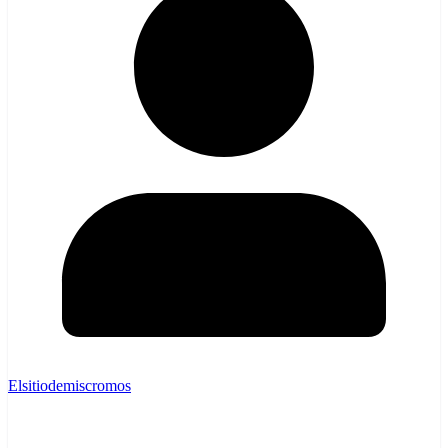
Elsitiodemiscromos