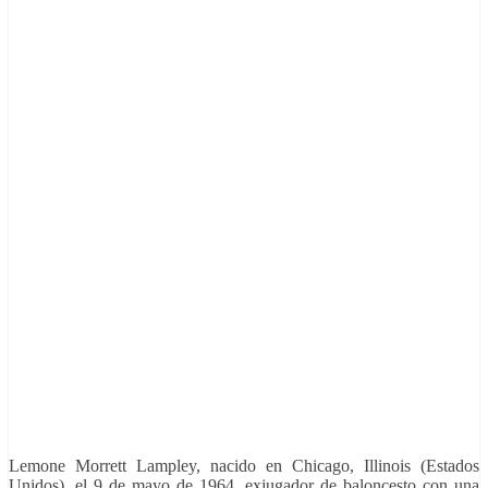
Lemone Morrett Lampley, nacido en Chicago, Illinois (Estados
Unidos), el 9 de mayo de 1964, exjugador de baloncesto con una