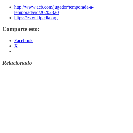
Nuestros
http://www.acb.com/jugador/temporada-a-
álbumes de
temporada/id/20202320
cromos.
https://es.wikipedia.org
Comparte esto:
Facebook
X
Relacionado