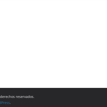
s derechos reservados.
dPress
.