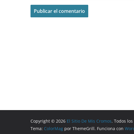
Copyright © 2026
El Sitio De Mis Cromos
. Todos lo
Tema:
ColorMag
por ThemeGrill. Funciona con
Wor