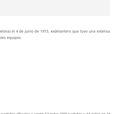
celona) el 4 de junio de 1973, exdelantero que tuvo una extensa
ntes equipos:
 partidos oficiales y anotó 62 goles (200 partidos y 44 goles en 1ª