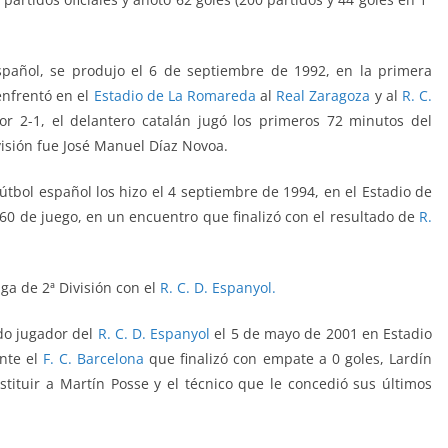
spañol, se produjo el 6 de septiembre de 1992, en la primera
enfrentó
en el
Estadio de La Romareda
al
Real Zaragoza
y al
R. C.
 por 2-1, el delantero catalán jugó los primeros 72 minutos del
ivisión fue José Manuel Díaz Novoa.
útbol español los hizo el 4 septiembre de 1994, en el Estadio de
 60 de juego, en un encuentro que finalizó con el resultado de
R.
iga de 2ª División
con el
R. C. D. Espanyol.
ndo jugador del
R. C. D. Espanyol
el 5 de mayo de 2001 en Estadio
nte el
F. C. Barcelona
que finalizó con empate a 0 goles, Lardín
stituir a Martín Posse y el técnico que le concedió sus últimos