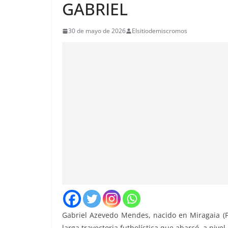
GABRIEL
30 de mayo de 2026
Elsitiodemiscromos
Gabriel Azevedo Mendes
, nacido en Miragaia (
larga trayectoria futbolística que abarcó, a nive