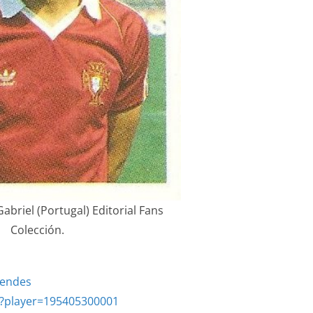
abriel (Portugal) Editorial Fans
Colección.
Mendes
p?player=195405300001