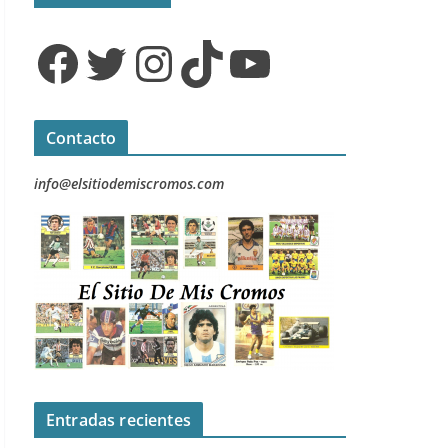
Facebook
Twitter
Instagram
TikTok
YouTube
Contacto
info@elsitiodemiscromos.com
Entradas recientes