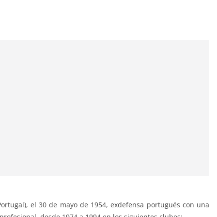
Portugal), el 30 de mayo de 1954, exdefensa portugués con una
l profesional, desde 1974 a 1994 en los siguientes clubes: