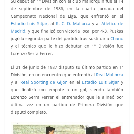
Su debut en 1ª División con el club mallorquín fue el 14
de septiembre de 1986,
en la cuarta jornada del
Campeonato Nacional de Liga, que enfrentó en el
Estadio Luis Sitjar
, al
R. C. D. Mallorca
y al
Atlético de
Madrid
, y que finalizó con victoria local por 4-3, Puskas
jugó la segunda parte del partido tras sustituir a
Chano
y el técnico que le hizo debutar en 1ª División fue
Lorenzo Serra Ferrer.
El 21 de junio de 1987 disputó su último partido en 1ª
División, en un encuentro que enfrentó al
Real Mallorca
y al
Real Sporting de Gijón
en el
Estadio Luis Sitjar
y
que finalizó con empate a un gol, siendo también
Lorenzo Serra Ferrer
el entrenador que le alineó por
última vez en un partido de Primera División que
disputó completo.