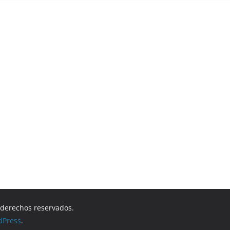
s derechos reservados.
dPress
.