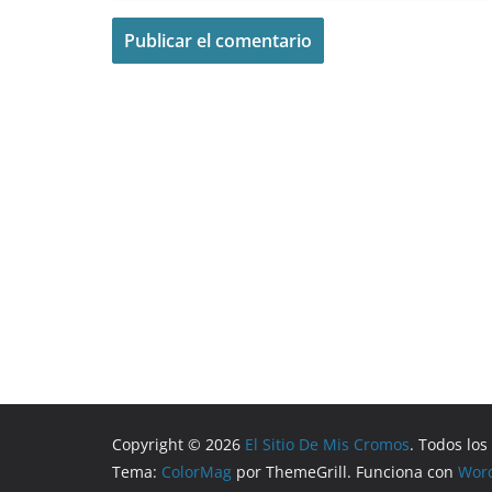
Copyright © 2026
El Sitio De Mis Cromos
. Todos lo
Tema:
ColorMag
por ThemeGrill. Funciona con
Wor