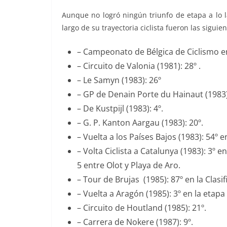
Aunque no logró ningún triunfo de etapa a lo la
largo de su trayectoria ciclista fueron las siguien
– Campeonato de Bélgica de Ciclismo en
– Circuito de Valonia (1981): 28º .
– Le Samyn (1983): 26º
– GP de Denain Porte du Hainaut (1983):
– De Kustpijl (1983): 4º.
– G. P. Kanton Aargau (1983): 20º.
– Vuelta a los Países Bajos (1983): 54º e
– Volta Ciclista a Catalunya (1983): 3º 
5 entre Olot y Playa de Aro.
– Tour de Brujas (1985): 87º en la Clasi
– Vuelta a Aragón (1985): 3º en la etapa
– Circuito de Houtland (1985): 21º.
– Carrera de Nokere (1987): 9º.