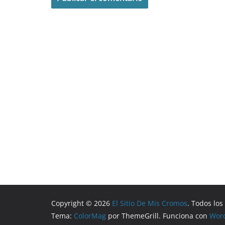
Copyright © 2026
El Sitio De Mis Cromos
. Todos lo
Tema:
ColorMag
por ThemeGrill. Funciona con
Wor