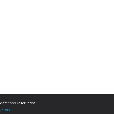
s derechos reservados.
dPress
.