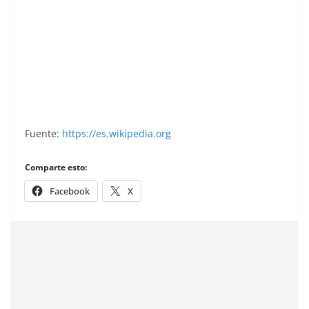
Grand Prix Ford 1982. Alan Jones (Shadow).
Editorial Danone.
Fuente:
https://es.wikipedia.org
Comparte esto:
Facebook
X