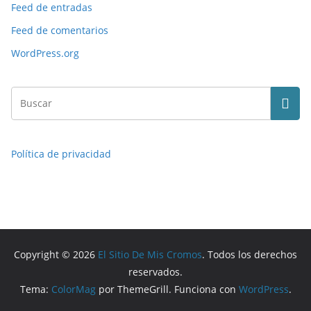
Feed de entradas
Feed de comentarios
WordPress.org
Política de privacidad
Copyright © 2026
El Sitio De Mis Cromos
. Todos los derechos
reservados.
Tema:
ColorMag
por ThemeGrill. Funciona con
WordPress
.