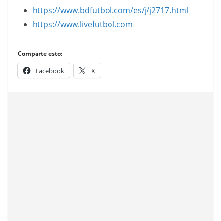
https://www.bdfutbol.com/es/j/j2717.html
d
https://www.livefutbol.com
i
c
i
Comparte esto:
o
Facebook
X
n
e
s
E
s
t
e
.