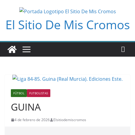
Saltar
al
El Sitio De Mis Cromos
contenido
FÚTBOL
FUTBOLISTAS
GUINA
4 de febrero de 2026
Elsitiodemiscromos