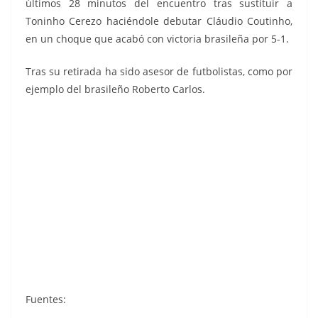
últimos 28 minutos del encuentro tras sustituir a
Toninho Cerezo haciéndole debutar Cláudio Coutinho,
en un choque que acabó con victoria brasileña por 5-1.
Tras su retirada ha sido asesor de futbolistas, como por
ejemplo del brasileño Roberto Carlos.
L
Liga
Sup
Fútbol
Liga
i
84-
er
85-86.
86-87.
g
85.
Fútb
Campeon
Edicio
a
Cro
ol
ato de
nes
Liga
8
mos
85.
Liga.
Este.
83-84.
4
Can
Sup
Editorial
Edicio
-
o.
er
Lisel.
nes
8
Cro
Este.
5
mos
.
Rollá
Fuentes:
E
n.