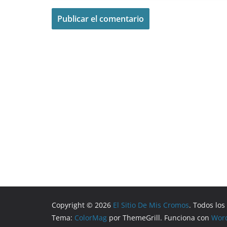
Copyright © 2026
El Sitio De Mis Cromos
. Todos lo
Tema:
ColorMag
por ThemeGrill. Funciona con
Wor