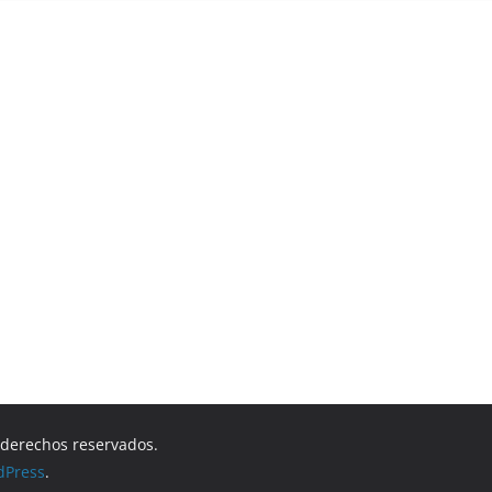
s derechos reservados.
dPress
.