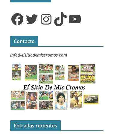
Facebook
Twitter
Instagram
TikTok
YouTube
Contacto
info@elsitiodemiscromos.com
Entradas recientes