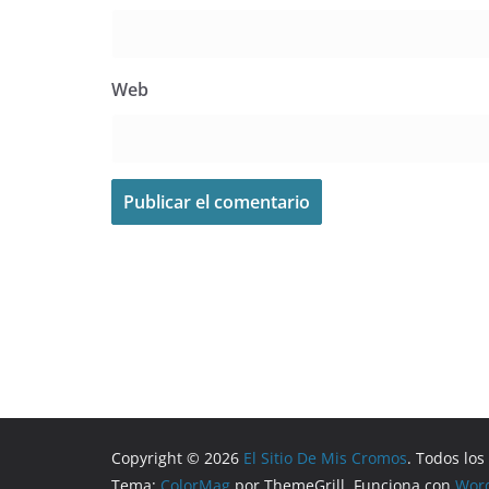
Web
Copyright © 2026
El Sitio De Mis Cromos
. Todos lo
Tema:
ColorMag
por ThemeGrill. Funciona con
Wor