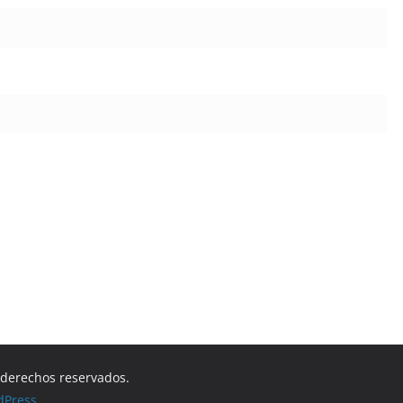
s derechos reservados.
dPress
.