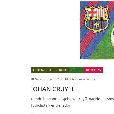
ENTRENADORES DE FÚTBOL
FÚTBOL
FUTBOLISTAS
24 de marzo de 2026
Elsitiodemiscromos
JOHAN CRUYFF
Hendrik Johannes «Johan» Cruyff, nacido en Ámst
futbolista y entrenador