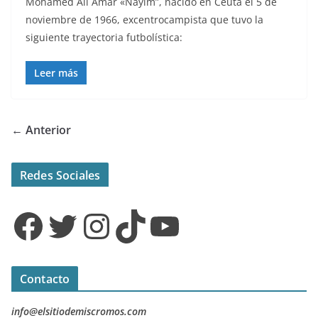
Mohamed Alí Amar «Nayim”, nacido en Ceuta el 5 de
noviembre de 1966, excentrocampista que tuvo la
siguiente trayectoria futbolística:
Leer más
← Anterior
Redes Sociales
Facebook
Twitter
Instagram
TikTok
YouTube
Contacto
info@elsitiodemiscromos.com