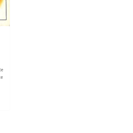
te
ce