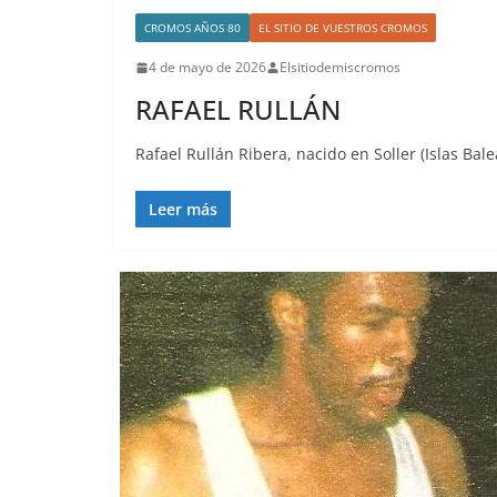
CROMOS AÑOS 80
EL SITIO DE VUESTROS CROMOS
4 de mayo de 2026
Elsitiodemiscromos
RAFAEL RULLÁN
Rafael Rullán Ribera, nacido en Soller (Islas Bal
Leer más