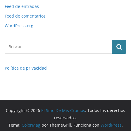
Feed de entradas
Feed de comentarios
WordPress.org
Política de privacidad
Copyright © 2026
El Sitio De Mis Cromos
. Todos los derechos
reservados.
Tema:
ColorMag
por ThemeGrill. Funciona con
WordPress
.