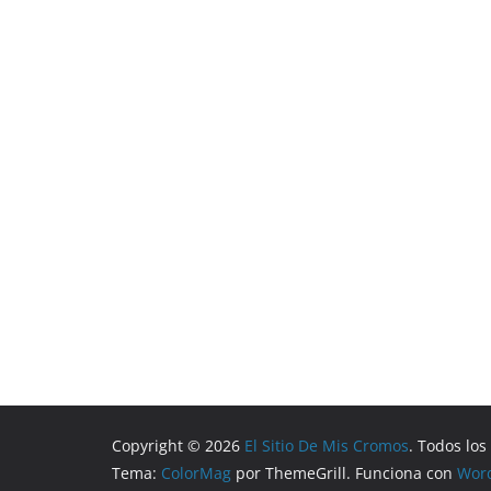
Copyright © 2026
El Sitio De Mis Cromos
. Todos lo
Tema:
ColorMag
por ThemeGrill. Funciona con
Wor