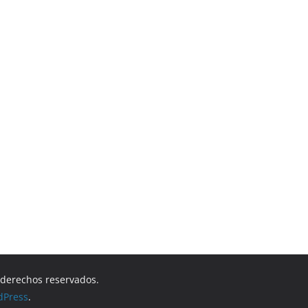
s derechos reservados.
dPress
.