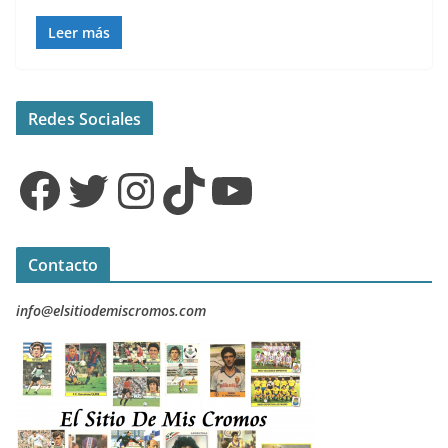
Leer más
Redes Sociales
Facebook
Twitter
Instagram
TikTok
YouTube
Contacto
info@elsitiodemiscromos.com