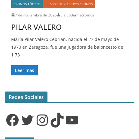
CROMOS AÑOS 90
EL SITIO DE VUESTROS CROMOS
7 de noviembre de 2025
Elsitiodemiscromos
PILAR VALERO
María Pilar Valero Cebrián, nacida el 27 de mayo de
1970 en Zaragoza, fue una jugadora de baloncesto de
1,73
Leer más
Redes Sociales
Facebook
Twitter
Instagram
TikTok
YouTube