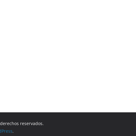
s derechos reservados.
dPress
.