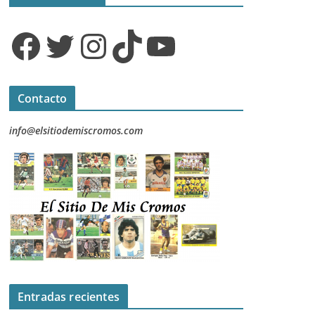
Facebook
Twitter
Instagram
TikTok
YouTube
Contacto
info@elsitiodemiscromos.com
Entradas recientes