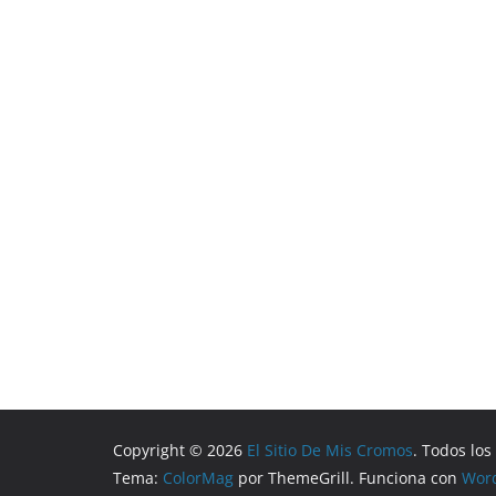
Copyright © 2026
El Sitio De Mis Cromos
. Todos lo
Tema:
ColorMag
por ThemeGrill. Funciona con
Wor