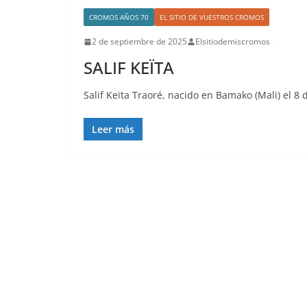
CROMOS AÑOS 70
EL SITIO DE VUESTROS CROMOS
2 de septiembre de 2025
Elsitiodemiscromos
SALIF KEÏTA
Salif Keïta Traoré, nacido en Bamako (Mali) el 8
Leer más