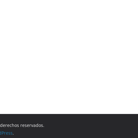
s derechos reservados.
dPress
.