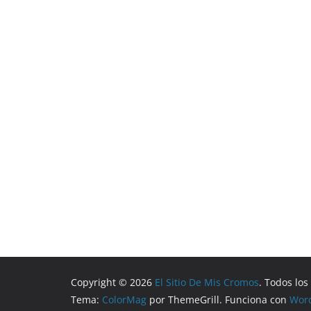
Copyright © 2026
El Sitio De Mis Cromos
. Todos lo
Tema:
ColorMag
por ThemeGrill. Funciona con
Wor