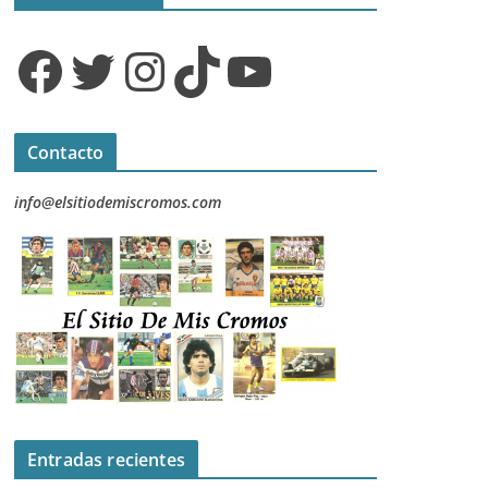
Facebook
Twitter
Instagram
TikTok
YouTube
Contacto
info@elsitiodemiscromos.com
Entradas recientes