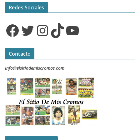
Redes Sociales
Facebook
Twitter
Instagram
TikTok
YouTube
Contacto
info@elsitiodemiscromos.com