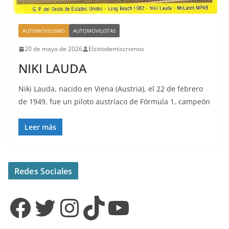
AUTOMOVILISMO
AUTOMOVILISTAS
20 de mayo de 2026
Elsitiodemiscromos
NIKI LAUDA
Niki Lauda, nacido en Viena (Austria), el 22 de febrero
de 1949, fue un piloto austríaco de Fórmula 1, campeón
Leer más
Redes Sociales
Facebook
Twitter
Instagram
TikTok
YouTube