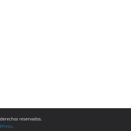
s derechos reservados.
dPress
.