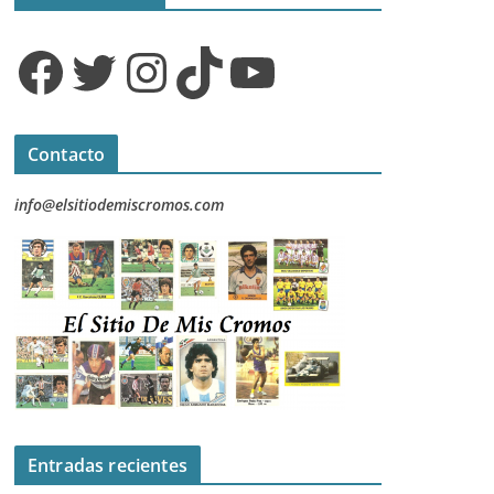
Facebook
Twitter
Instagram
TikTok
YouTube
Contacto
info@elsitiodemiscromos.com
Entradas recientes