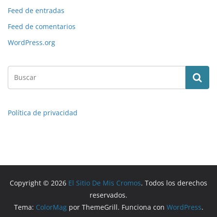
Feed de entradas
Feed de comentarios
WordPress.org
Política de privacidad
Copyright © 2026
El Sitio De Mis Cromos
. Todos los derechos
reservados.
Tema:
ColorMag
por ThemeGrill. Funciona con
WordPress
.