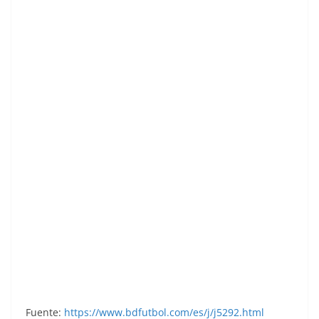
Liga 76-77. Gato Fernández (R.C.D. Español).
Ediciones Este. 📸: Toni Izaro.
Fuente:
https://www.bdfutbol.com/es/j/j5292.html