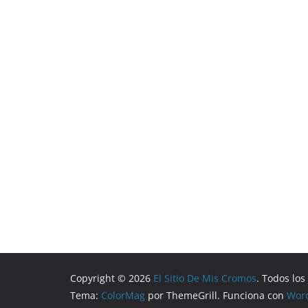
Copyright © 2026
El Sitio De Mis Cromos
. Todos lo
Tema:
ColorMag
por ThemeGrill. Funciona con
Wor