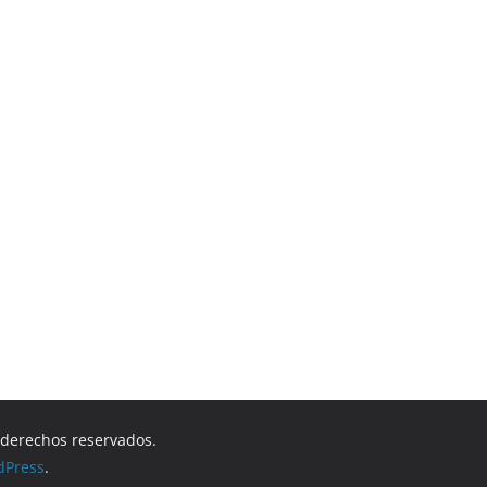
s derechos reservados.
dPress
.