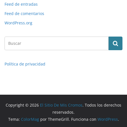
Feed de entradas
Feed de comentarios
WordPress.org
Política de privacidad
Copyright © 2026
El Sitio De Mis Cromos
. Todos los derechos
reservados.
Tema:
ColorMag
por ThemeGrill. Funciona con
WordPress
.