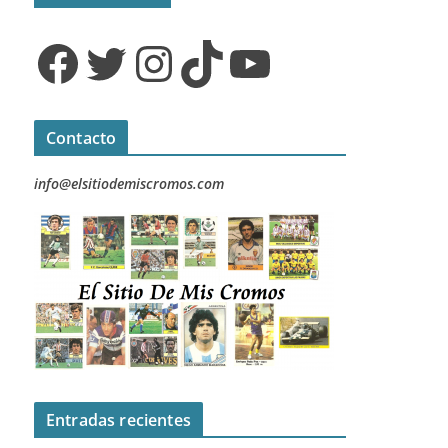
Facebook
Twitter
Instagram
TikTok
YouTube
Contacto
info@elsitiodemiscromos.com
Entradas recientes