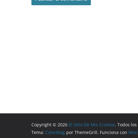
Copyright © 2026
El Sitio De Mis Cromos
. Todos lo
Tema:
ColorMag
por ThemeGrill. Funciona con
Wor