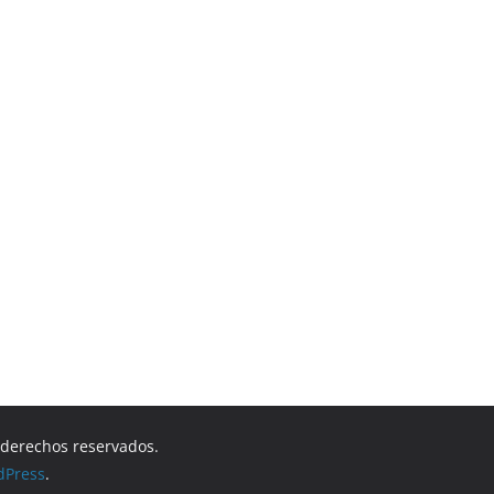
s derechos reservados.
dPress
.