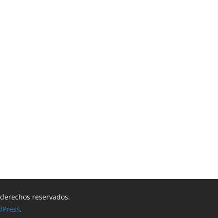
s derechos reservados.
dPress
.