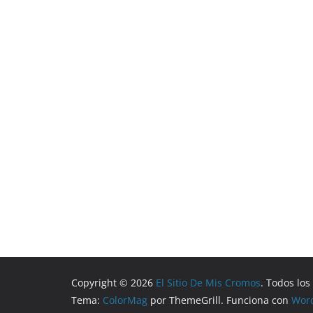
Copyright © 2026
El Sitio De Mis Cromos
. Todos lo
Tema:
ColorMag
por ThemeGrill. Funciona con
Wor