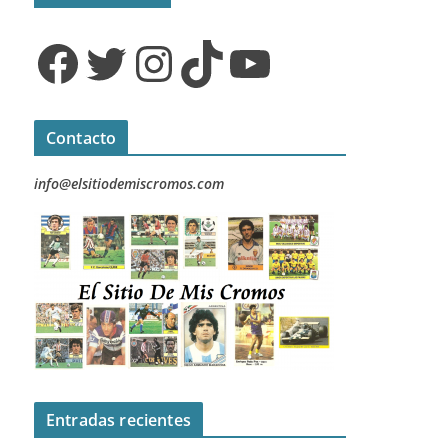
Facebook
Twitter
Instagram
TikTok
YouTube
Contacto
info@elsitiodemiscromos.com
Entradas recientes