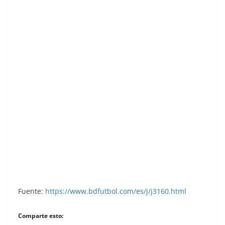
Liga 83-84. Luismi (Sporting de Gijón). Fichaje
35. Ediciones Este. 📸: Toni Izaro.
Fuente:
https://www.bdfutbol.com/es/j/j3160.html
Comparte esto: