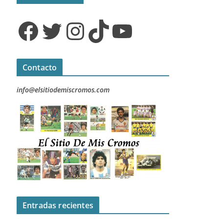
Facebook
Twitter
Instagram
TikTok
YouTube
Contacto
info@elsitiodemiscromos.com
Entradas recientes