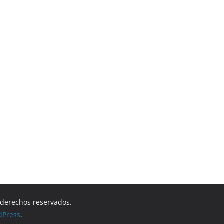
s derechos reservados.
dPress
.