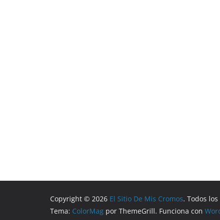
Copyright © 2026
El Sitio De Mis Cromos
. Todos lo
Tema:
ColorMag
por ThemeGrill. Funciona con
Wor