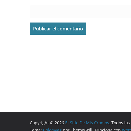
Copyright © 2026
El Sitio De Mis Cromos
. Todos lo
Tema:
ColorMag
por ThemeGrill. Funciona con
Wor