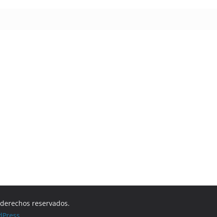
s derechos reservados.
dPress
.