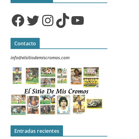
Facebook
Twitter
Instagram
TikTok
YouTube
Contacto
info@elsitiodemiscromos.com
Entradas recientes