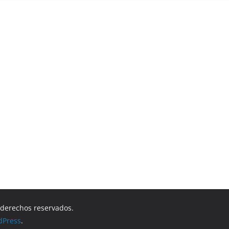
s derechos reservados.
dPress
.