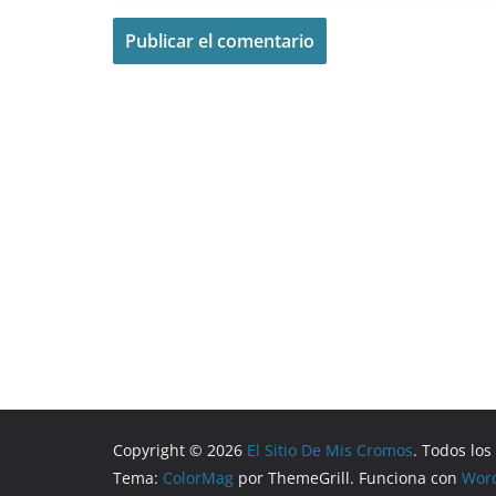
Copyright © 2026
El Sitio De Mis Cromos
. Todos lo
Tema:
ColorMag
por ThemeGrill. Funciona con
Wor