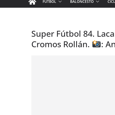
FÚTBOL
BALONCESTO
CIC
Super Fútbol 84. Lacal
Cromos Rollán.
: A