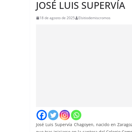
JOSÉ LUIS SUPERVÍA
18 de agosto de 2025
Elsitiodemiscromos
José Luis Supervía Chagoyen, nacido en Zaragoz
que tras iniciarse en la cantera del Colegio Comp