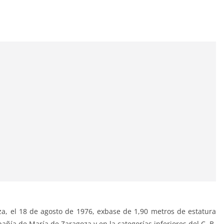
a, el 18 de agosto de 1976, exbase de 1,90 metros de estatura
añía de María de Zaragoza y en la categorías inferiores del C. B.