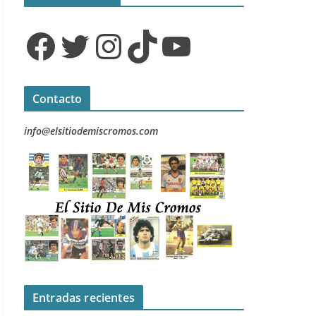
Facebook
Twitter
Instagram
TikTok
YouTube
Contacto
info@elsitiodemiscromos.com
Entradas recientes