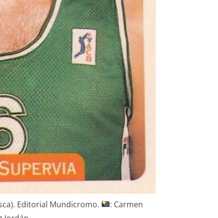
esca). Editorial Mundicromo.
: Carmen
z Jordán.