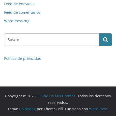
Feed de entradas
Feed de comentarios
WordPress.org
Política de privacidad
Copyright © 2026
El Sitio De Mis Cromos
. Todos los derechos
reservados.
Tema:
ColorMag
por ThemeGrill. Funciona con
WordPress
.