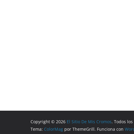
Copyright © 2026
El Sitio De Mis Cromos
. Todos lo
Tema:
ColorMag
por ThemeGrill. Funciona con
Wor