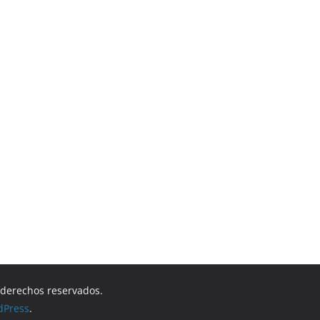
s derechos reservados.
dPress
.