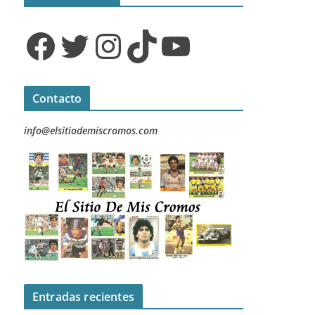
Facebook
Twitter
Instagram
TikTok
YouTube
Contacto
info@elsitiodemiscromos.com
Entradas recientes