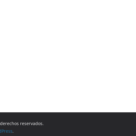
s derechos reservados.
dPress
.