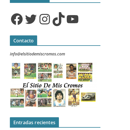
Facebook
Twitter
Instagram
TikTok
YouTube
Contacto
info@elsitiodemiscromos.com
Entradas recientes