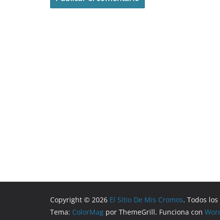
Copyright © 2026
El Sitio De Mis Cromos
. Todos lo
Tema:
ColorMag
por ThemeGrill. Funciona con
Wor