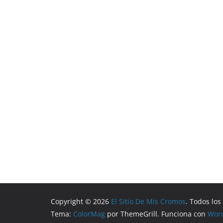
Copyright © 2026
El Sitio De Mis Cromos
. Todos lo
Tema:
ColorMag
por ThemeGrill. Funciona con
Wor