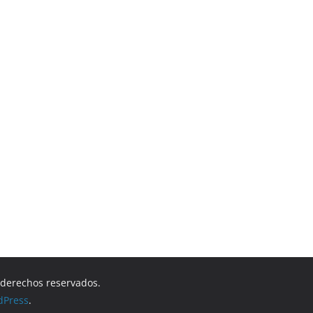
s derechos reservados.
dPress
.