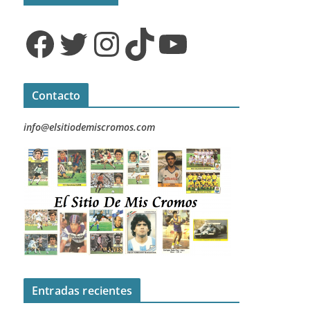
Facebook
Twitter
Instagram
TikTok
YouTube
Contacto
info@elsitiodemiscromos.com
Entradas recientes