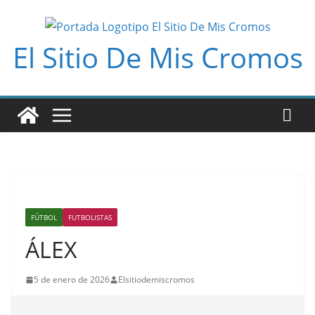
Saltar
al
El Sitio De Mis Cromos
contenido
FÚTBOL
FUTBOLISTAS
ÁLEX
5 de enero de 2026
Elsitiodemiscromos