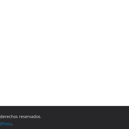
s derechos reservados.
dPress
.