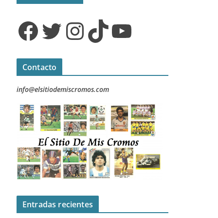
Facebook
Twitter
Instagram
TikTok
YouTube
Contacto
info@elsitiodemiscromos.com
Entradas recientes