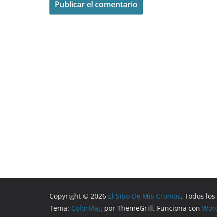
Copyright © 2026
El Sitio De Mis Cromos
. Todos lo
Tema:
ColorMag
por ThemeGrill. Funciona con
Wor