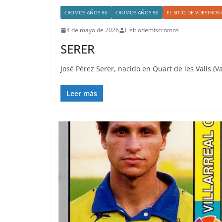
CROMOS AÑOS 80
CROMOS AÑOS 90
EL SITIO DE VUESTRO
4 de mayo de 2026
Elsitiodemiscromos
SERER
José Pérez Serer, nacido en Quart de les Valls (
Leer más