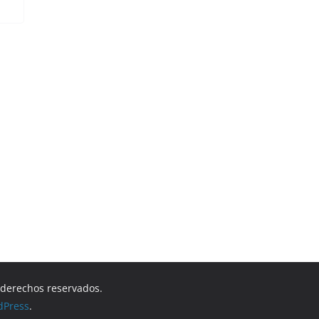
s derechos reservados.
dPress
.