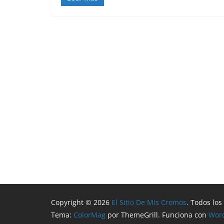
Copyright © 2026
El Sitio De Mis Cromos
. Todos lo
Tema:
ColorMag
por ThemeGrill. Funciona con
Wor