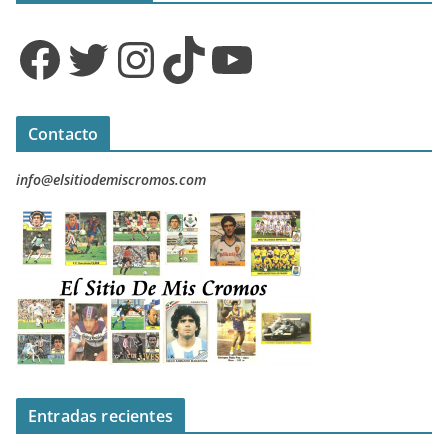
Facebook
Twitter
Instagram
TikTok
YouTube
Contacto
info@elsitiodemiscromos.com
Entradas recientes