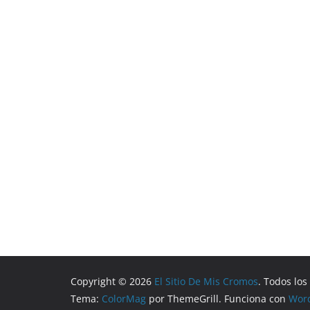
Copyright © 2026
El Sitio De Mis Cromos
. Todos lo
Tema:
ColorMag
por ThemeGrill. Funciona con
Wor