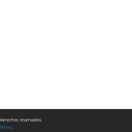
s derechos reservados.
dPress
.